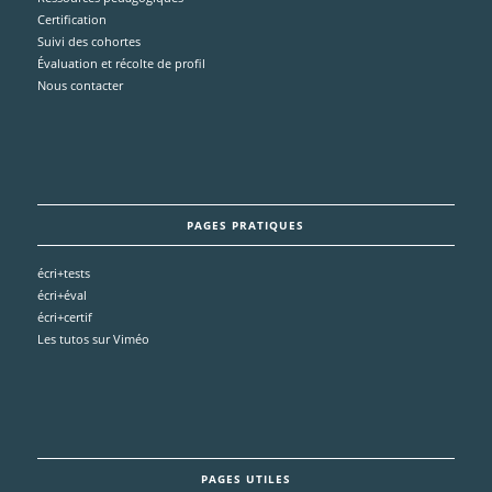
Certification
Suivi des cohortes
Évaluation et récolte de profil
Nous contacter
PAGES PRATIQUES
écri+tests
écri+éval
écri+certif
Les tutos sur Viméo
PAGES UTILES