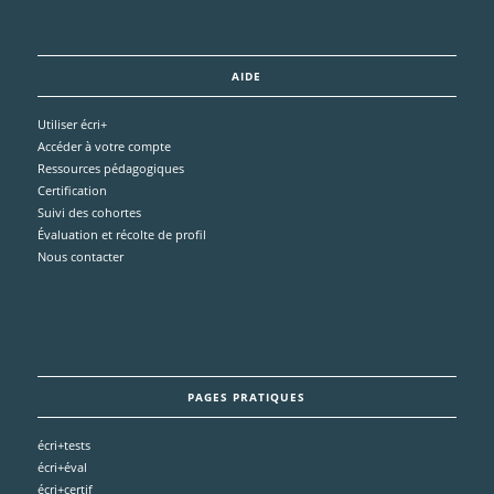
AIDE
Utiliser écri+
Accéder à votre compte
Ressources pédagogiques
Certification
Suivi des cohortes
Évaluation et récolte de profil
Nous contacter
PAGES PRATIQUES
écri+tests
écri+éval
écri+certif