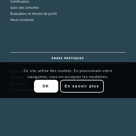
Certification
Suivi des cohortes
Évaluation et récolte de profil
Nous contacter
PAGES PRATIQUES
Ce site utilise des cookies. En poursuivant votre
écri+tests
navigation, vous en acceptez les modalités.
écri+éval
écri+certif
OK
En savoir plus
Les tutos sur Viméo
PAGES UTILES