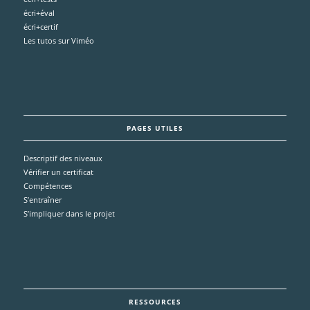
écri+éval
écri+certif
Les tutos sur Viméo
PAGES UTILES
Descriptif des niveaux
Vérifier un certificat
Compétences
S’entraîner
S’impliquer dans le projet
RESSOURCES