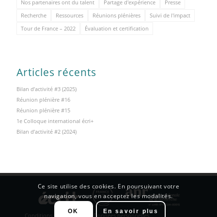
Nos partenaires ont du talent
Partage d'expérience
Presse
Recherche
Ressources
Réunions plénières
Suivi de l'impact
Tour de France – 2022
Évaluation et certification
Articles récents
Bilan d’activité #3 (2025)
Réunion plénière #16
Réunion plénière #15
1e Colloque international écri+
Bilan d’activité #2 (2024)
Ce site utilise des cookies. En poursuivant votre
navigation, vous en acceptez les modalités.
OK
En savoir plus
Conditions d’utilisation
Données personnelles