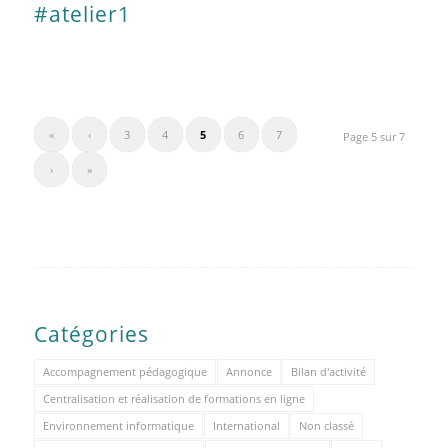
#atelier1
«
‹
3
4
5
6
7
Page 5 sur 7
›
»
Catégories
Accompagnement pédagogique
Annonce
Bilan d'activité
Centralisation et réalisation de formations en ligne
Environnement informatique
International
Non classé