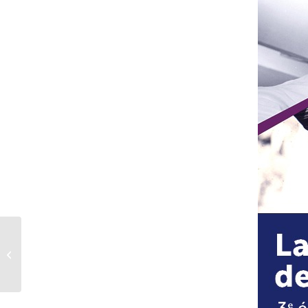
écri+ rend son bilan
annuel à l’ANR #1